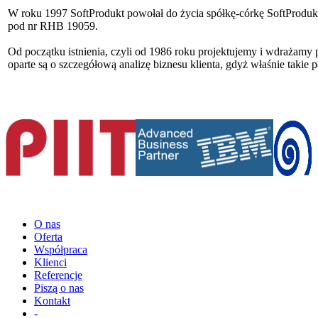
W roku 1997 SoftProdukt powołał do życia spółkę-córkę SoftProdu
pod nr RHB 19059.
Od początku istnienia, czyli od 1986 roku projektujemy i wdrażamy 
oparte są o szczegółową analizę biznesu klienta, gdyż właśnie taki
O nas
Oferta
Współpraca
Klienci
Referencje
Piszą o nas
Kontakt
-