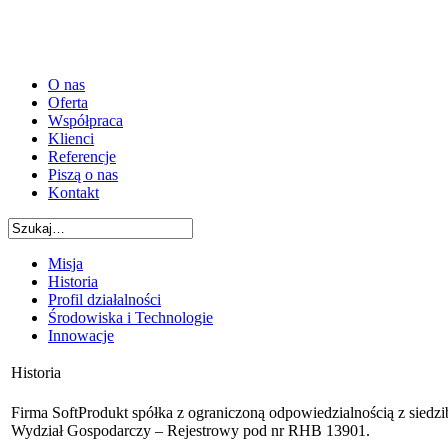
O nas
Oferta
Współpraca
Klienci
Referencje
Piszą o nas
Kontakt
Misja
Historia
Profil działalności
Środowiska i Technologie
Innowacje
Historia
Firma SoftProdukt spółka z ograniczoną odpowiedzialnością z sied
Wydział Gospodarczy – Rejestrowy pod nr RHB 13901.